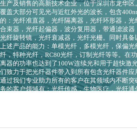
生产及销售的高新技术企业，位于深圳市龙华区
覆盖大部分可见光与近红外光的波长，包含400nm~
的：光纤准直器，光纤隔离器，光纤环形器，光
合束器，光纤起偏器，波分复用器，带通滤波器
光纤旋转镜，光纤衰减器，光纤光栅。同时具备
上述产品的能力：单模光纤，多模光纤，保偏光
纤，特种光纤，RC80光纤，订制光纤等等。在功率
离器的功率也达到了100W连续光和用于超快激光峰
们致力于把光纤器件带入到所有包含光纤器件应
通过我们专业助力所有的客户在其领域内不断突
务的客户领域有：光纤传感，生物医疗，光纤通
航空航天，雷达探测，光学测量，量子通信，超
量子通信、超快激光、医疗OCT、机器视觉等方
熟的供应经验。在EDFA、高功率EDFA、DTS
稳定批量出货，为了更好的服务国内市场，我们
的调整。在专业领域秉持“于平凡中见伟大...