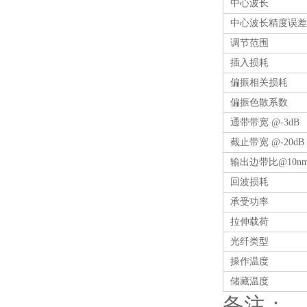
中心波长
中心波长精度误差
调节范围
插入损耗
偏振相关损耗
偏振色散系数
通带带宽 @-3dB
截止带宽 @-20dB
输出边带比@10n
回波损耗
承受功率
拉伸载荷
光纤类型
操作温度
储藏温度
备注：