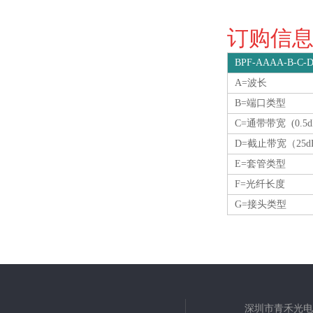
订购信息O
BPF-AAAA-B-C-D
A=波长
B=端口类型
C=通带带宽 (0.5
D=截止带宽（25d
E=套管类型
F=光纤长度
G=接头类型
深圳市青禾光电