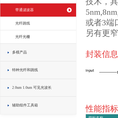
技术，具
5nm,8
带通滤波器
或者3端
光纤跳线
另有更窄带
光纤光栅
封装信息 
多模产品
特种光纤和跳线
2.0um 1.0um 可见光波长
辅助组件工具箱
性能指标 S
指标名称