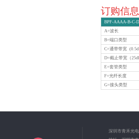
订购信息O
BPF-AAAA-B-C-D
A=波长
B=端口类型
C=通带带宽 (0.5
D=截止带宽（25d
E=套管类型
F=光纤长度
G=接头类型
深圳市青禾光电