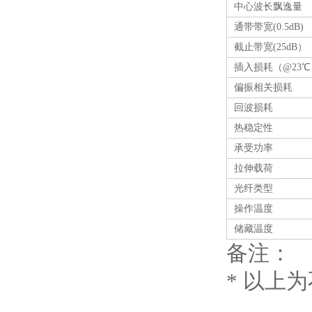
中心波长飘逸量
通带带宽(0.5dB)
截止带宽(25dB）
插入损耗（@23℃
偏振相关损耗
回波损耗
热稳定性
承受功率
拉伸载荷
光纤类型
操作温度
储藏温度
备注：
* 以上