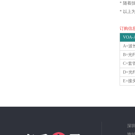
* 随
* 以上
订购信息O
VOA-A
A=波
B=
C=套
D=光
E=
深
地址