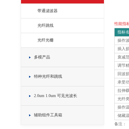
带通滤波器
性能指标 
光纤跳线
指标
光纤光栅
操作
插入
多模产品
衰减
调节
回波
特种光纤和跳线
承受功
拉伸
2.0um 1.0um 可见光波长
光纤
操作
辅助组件工具箱
储藏
备注：