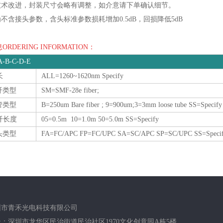
着技术改进，封装尺寸会略有调整，如介意请下单确认细节。
为不含接头参数，含头标准参数损耗增加0.5dB，回损降低5dB
RDERING INFORMATION：
-B-C-D-E
长
ALL=1260~1620nm Specify
光纤类型
SM=SMF-28e fiber;
管类型
B=250um Bare fiber ; 9=900um;3=3mm loose tube SS=Specify
纤长度
05=0.5m 10=1.0m 50=5.0m SS=Specify
接头类型
FA=FC/APC FP=FC/UPC SA=SC/APC SP=SC/UPC SS=Speci
圳市青禾光电科技有限公司
：深圳市龙华区民治街道民治社区1970文化创意园A栋5楼