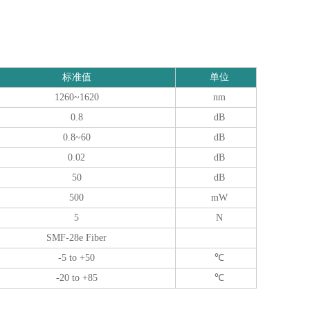
标准值
单位
1260~1620
nm
0.8
dB
0.8~60
dB
0.02
dB
50
dB
500
mW
5
N
SMF-28e Fiber
-5 to +50
℃
-20 to +85
℃