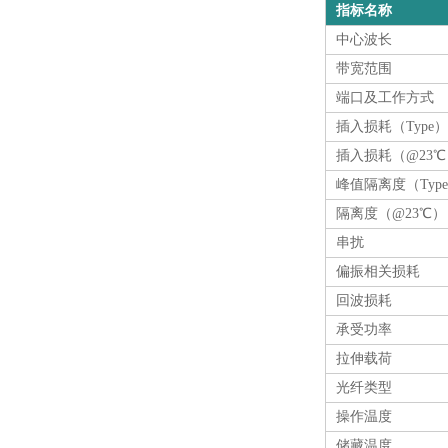
指标名称
中心波长
带宽范围
端口及工作方式
插入损耗（Type）
插入损耗（@23℃
峰值隔离度（Typ
隔离度（@23℃）
串扰
偏振相关损耗
回波损耗
承受功率
拉伸载荷
光纤类型
操作温度
储藏温度