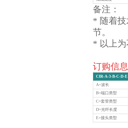
备注：
* 随着
节。
* 以上
订购信息O
CIR-A-3-B-C-D-E
A=波长
B=端口类型
C=套管类型
D=光纤长度
E=接头类型