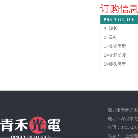
订购信息O
PIIS-A-B-C-D-E
A=波长
B=级别
C=套管类型
D=光纤长度
E=接头类型
深圳市青禾光电
地址：深圳市龙
电话：0755-210
联系人：王经理