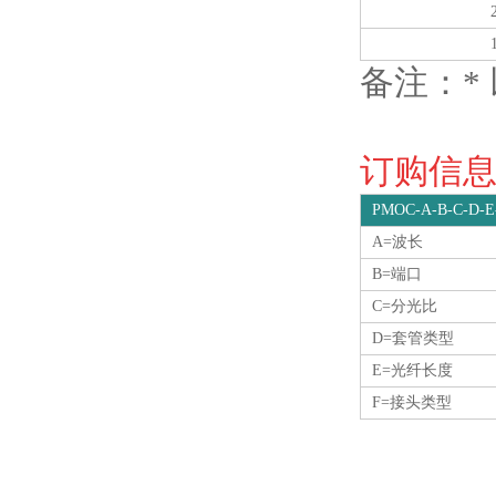
备注：*
订购信息O
PMOC-A-B-C-D-E
A=波长
B=端口
C=分光比
D=套管类型
E=光纤长度
F=接头类型