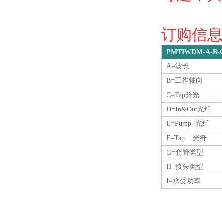
订购信息O
PMTIWDM-A-B-C
A=波长
B=工作轴向
C=Tap分光
D=In&Out光纤
E=Pump 光纤
F=Tap 光纤
G=套管类型
H=接头类型
I=承受功率