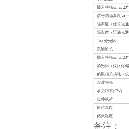
插入损耗λc, at 23℃
信号端隔离度 λc,±15
隔离度（信号光通
隔离度（泵浦光通
Tap 分光比
泵浦波长
插入损耗λc, at 23
消光比（仅限保偏
偏振相关损耗（仅
回波损耗
承受功率(CW)
拉伸载荷
操作温度
储藏温度
备注：