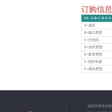
订购信息O
OC-A-B-C-D-E-F
A=波长
B=端口类型
C=分光比
D=光纤类型
E=套管类型
F=光纤长度
G=接头类型
深圳市青禾光电