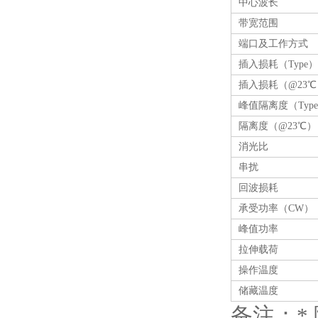
中心波长
带宽范围
端口及工作方式
插入损耗（Type）
插入损耗（@23℃
峰值隔离度（Typ
隔离度（@23℃）
消光比
串扰
回波损耗
承受功率（CW）
峰值功率
拉伸载荷
操作温度
储藏温度
备注：*