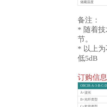
储藏温度
备注：
* 随着
节。
* 以上
低5dB
订购信息O
OBCIR-A-3-B-C-D
A=波长
B=光纤类型
C=套管类型