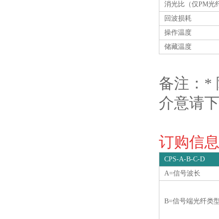
消光比（仅PM光
回波损耗
操作温度
储藏温度
备注：*
介意请
订购信息O
CPS-A-B-C-D
A=信号波长
B=信号端光纤类