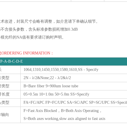
着技术改进，封装尺寸会略有调整，如介意请下单确认细节。
为不含接头参数，含头标准参数损耗增加0.3dB
对多模光纤的NA值有要求请订购时声明。
RDERING INFORMATION：
P-A-B-C-D-E
长
1064,1310,1450,1550,1580,1610,SS - Specify
片类型
2N - λ/2&None;22 - λ/2&λ/2
管类型
B=Bare fiber 9=900um loose tube
纤长度
05=0.5m 10=1.0m 50=5.0m SS=Specify
接头类型
FA=FC/APC FP=FC/UPC SA=SC/APC SP=SC/UPC SS=Speci
F=Fast Axis Blocked，B=Both Axis Operating，
作轴向
S=Both axes working,slow axis aligned to fast axis