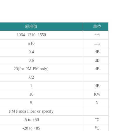
标准值
单位
1064 1310 1550
nm
±10
nm
0.4
dB
0.6
dB
20(for PM-PM only)
dB
λ/2
1
dB
10
KW
5
N
PM Panda Fiber or specify
-5 to +50
℃
-20 to +85
℃