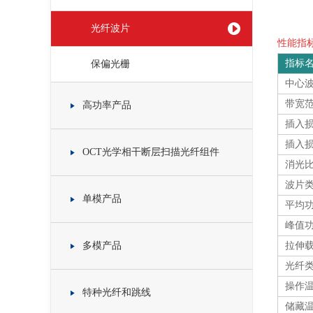
光纤波片
性能指标 
指标
保偏光栅
中心
带宽
高功率产品
插入损
插入损
OCT光学相干断层扫描光纤组件
消光
波片
单模产品
平均
峰值
多模产品
拉伸
光纤
操作
特种光纤和跳线
储藏