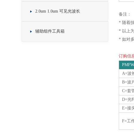
2.0um 1.0um 可见光波长
备注：
* 随
* 以上
辅助组件工具箱
* 如
订购信息O
PMFW
A=波
B=波
C=套
D=光
E=
F=工