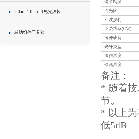
调节精度
消光比
2.0um 1.0um 可见光波长
回波损耗
承受功率(CW)
辅助组件工具箱
拉伸载荷
光纤类型
操作温度
储藏温度
备注：
* 随着
节。
* 以上
低5dB