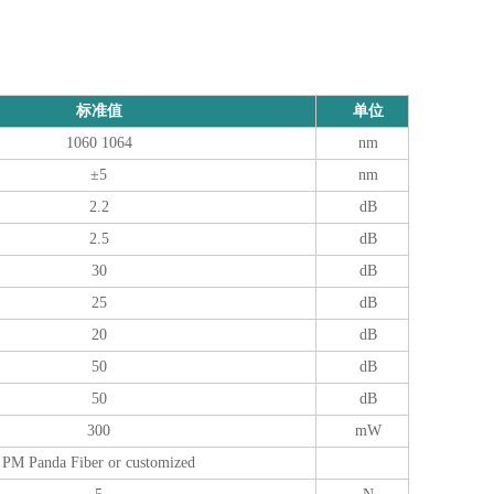
标准值
单位
1060 1064
nm
±5
nm
2.2
dB
2.5
dB
30
dB
25
dB
20
dB
50
dB
50
dB
300
mW
PM Panda Fiber or customized