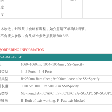
载荷
Max.
温度
温度
着技术改进，封装尺寸会略有调整，如介意请下单确认细节。
为不含接头参数，含头标准参数损耗增加0.3dB
RDERING INFORMATION：
-A-B-C-D-E-F
长
1060=1060nm, 1064=1064nm，SS=Specify
口类型
3= 3 Ports , 4=4 Ports
管类型
B=250um Bare fiber ; 9=900um loose tube SS=Specify
纤长度
05=0.5m 10=1.0m 50=5.0m SS=Specify
头类型
NE=none,FA=FC/APC FP=FC/UPC SA=SC/APC SP=SC/UPC 
作轴向
B=Both of axis working, F=Fast axis blocked