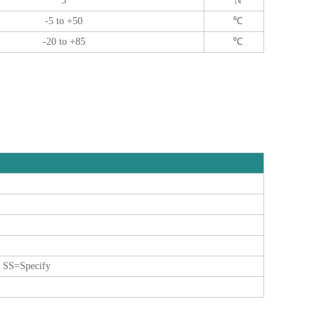
5
N
-5 to +50
℃
-20 to +85
℃
SS=Specify