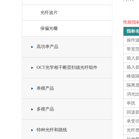
光纤波片
性能指标 
保偏光栅
指标
操作
高功率产品
带宽
插入损
插入损
OCT光学相干断层扫描光纤组件
峰值隔
隔离度
单模产品
消光
串扰
多模产品
回波
承受功
特种光纤和跳线
光纤