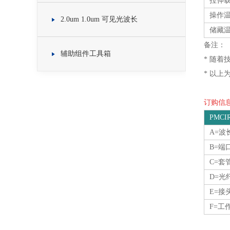
拉伸
操作
2.0um 1.0um 可见光波长
储藏
备注：
辅助组件工具箱
* 随
* 以上
订购信息O
PMCIR
A=波
B=端
C=套
D=光
E=接
F=工