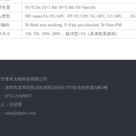
纤长度
05=0.5m 10=1.0m 50=5.0m SS=Specify
接头类型
NE=none,FA=FC/APC FP=FC/UPC SC/APC, LC/APC….. SS=
作轴向
B=Both axis working, F=Fast axis blocked, N=Non-PM
率大小
1W, 5W, 10W, 20W， 脉冲型=SS（具体联系咨询）
圳市青禾光电科技有限公司
：深圳市龙华区民治街道民治社区1970文化创意园A栋5楼
0755-21009817
系人：王经理
sales@qhpho.com