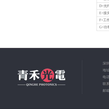
D=光
E=
F=工
G=功
深
地址
电话：
联
邮箱：