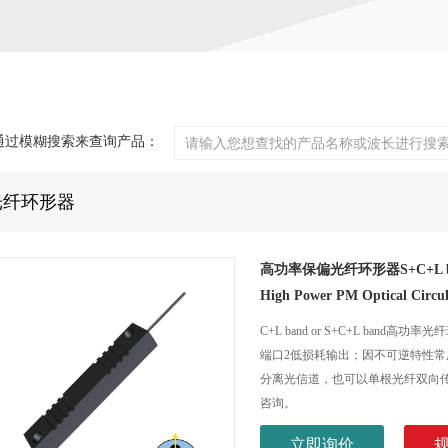
通过模糊搜索来查询产品：
光纤环形器
高功率保偏光纤环形器S+C+L b
High Power PM Optical Circ
C+L band or S+C+L b
端口2低损耗输出；因不可逆特性常
分离光信道，也可以单根光纤双向
咨询。