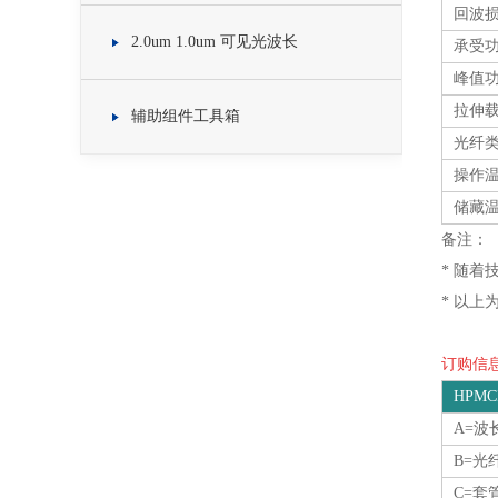
回波
2.0um 1.0um 可见光波长
承受功
峰值
拉伸
辅助组件工具箱
光纤
操作
储藏
备注：
* 随
* 以上
订购信息O
HPMCI
A=波
B=
C=套