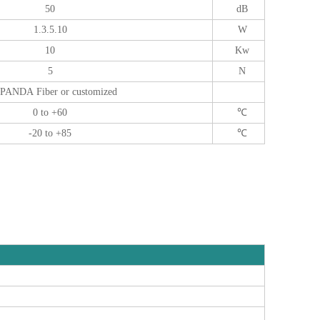
50
dB
1.3.5.10
W
10
Kw
5
N
PANDA Fiber or customized
0 to +60
℃
-20 to +85
℃