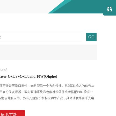
关注我
and
ulator C+L S+C+L band 10W(Qhpho)
and高功率光纤环行器是三端口器件，光只能沿一个方向传播。从端口1输入的信号从
用在分叉复用器、双向泵浦系统和色散补偿器件或者搭配FBG系统中
传输信号的应用。另有其他波长和相应功率产品，具体请联系青禾光电