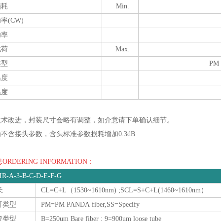
损耗
Min.
率(CW)
功率
载荷
Max.
类型
PM 
温度
温度
着技术改进，封装尺寸会略有调整，如介意请下单确认细节。
为不含接头参数，含头标准参数损耗增加0.3dB
RDERING INFORMATION：
R-A-3-B-C-D-E-F-G
长
CL=C+L（1530~1610nm) ;SCL=S+C+L(1460~1610nm）
光纤类型
PM=PM PANDA fiber,SS=Specify
管类型
B=250um Bare fiber ; 9=900um loose tube