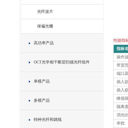
光纤波片
保偏光栅
性能指标 
高功率产品
指标
操作
OCT光学相干断层扫描光纤组件
带宽
端口
单模产品
插入损
插入损
峰值隔
多模产品
隔离度
消光
特种光纤和跳线
串扰