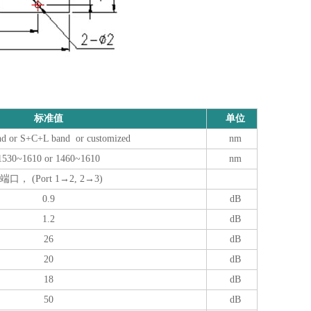
标准值
单位
d or S+C+L band or customized
nm
1530~1610 or 1460~1610
nm
3端口， (Port 1→2, 2→3)
0.9
dB
1.2
dB
26
dB
20
dB
18
dB
50
dB