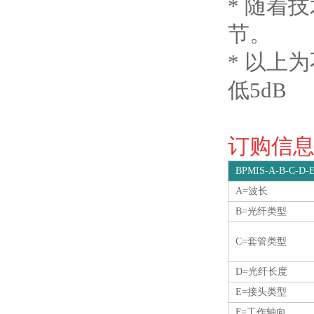
* 随着
节。
* 以上
低5dB
订购信息O
BPMIS-A-B-C-D-
A=波长
B=光纤类型
C=套管类型
D=光纤长度
E=接头类型
F=工作轴向