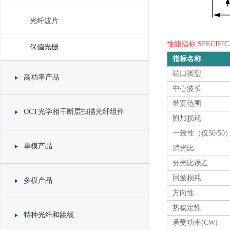
光纤波片
性能指标 SPECIFIC
保偏光栅
指标名称
端口类型
高功率产品
中心波长
带宽范围
OCT光学相干断层扫描光纤组件
附加损耗
一致性（仅50/50
单模产品
消光比
分光比误差
回波损耗
多模产品
方向性
热稳定性
特种光纤和跳线
承受功率(CW)