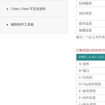
拉伸载荷
2.0um 1.0um 可见光波长
光纤类型
操作温度
辅助组件工具箱
储藏温度
备注：* 以上为不含
订购信息ORDERING
PMFC-A-B-C-D-E
A=波长
B=端口
C=分光比
D=Tap光纤类型
E=套管类型
F=光纤长度
G=接头类型