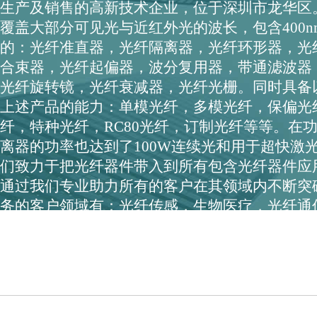
生产及销售的高新技术企业，位于深圳市龙华区
覆盖大部分可见光与近红外光的波长，包含400nm~
的：光纤准直器，光纤隔离器，光纤环形器，光
合束器，光纤起偏器，波分复用器，带通滤波器
光纤旋转镜，光纤衰减器，光纤光栅。同时具备
上述产品的能力：单模光纤，多模光纤，保偏光
纤，特种光纤，RC80光纤，订制光纤等等。在功率
离器的功率也达到了100W连续光和用于超快激光峰
们致力于把光纤器件带入到所有包含光纤器件应
通过我们专业助力所有的客户在其领域内不断突
务的客户领域有：光纤传感，生物医疗，光纤通
航空航天，雷达探测，光学测量，量子通信，超
量子通信、超快激光、医疗OCT、机器视觉等方
熟的供应经验。在EDFA、高功率EDFA、DTS
稳定批量出货，为了更好的服务国内市场，我们
的调整。在专业领域秉持“于平凡中见伟大...